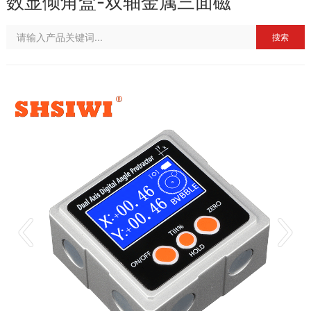
数显倾角盒-双轴金属三面磁
搜索