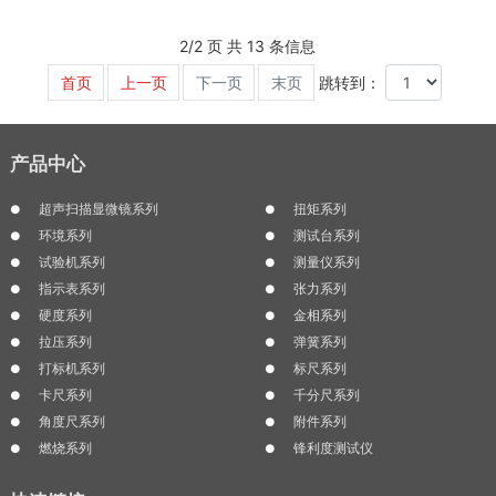
2/2 页 共 13 条信息
首页
上一页
下一页
末页
跳转到：
产品中心
超声扫描显微镜系列
扭矩系列
环境系列
测试台系列
试验机系列
测量仪系列
指示表系列
张力系列
硬度系列
金相系列
拉压系列
弹簧系列
打标机系列
标尺系列
卡尺系列
千分尺系列
角度尺系列
附件系列
燃烧系列
锋利度测试仪