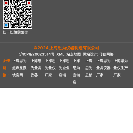
扫一扫加我微信
©2024 上海思为仪器制造有限公司
沪ICP备20023514号
XML
站点地图
网站设计: 传信网络
友情
上海思为
上海思
上海思
上海思
上海
上海
上海思为
上海思为
链
超声显微
为量具
为量仪
为企业
思为
思为
量具仪器
量仪生产
接：
镜官网
仪器
厂家
店铺
直销
总部
厂家
厂家
店