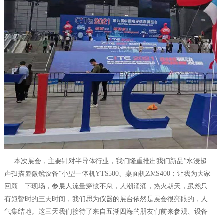
本次展会，主要针对半导体行业，我们隆重推出我们新品”水浸超
声扫描显微镜设备“小型一体机YTS500、桌面机ZMS400；让我为大家
回顾一下现场，参展人流量穿梭不息，人潮涌涌，热火朝天，虽然只
有短暂时的三天时间，我们思为仪器的展台依然是展会很亮眼的，人
气集结地。这三天我们接待了来自五湖四海的朋友们前来参观、设备