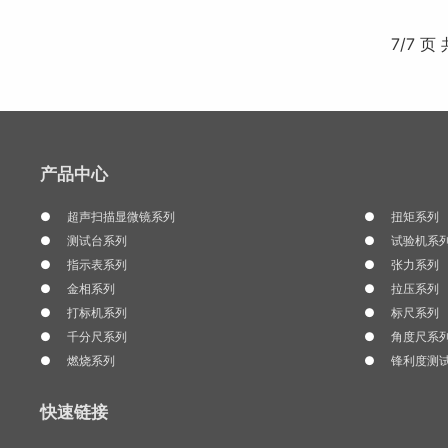
7/7 页
产品中心
超声扫描显微镜系列
扭矩系列
测试台系列
试验机系
指示表系列
张力系列
金相系列
拉压系列
打标机系列
标尺系列
千分尺系列
角度尺系
燃烧系列
锋利度测
快速链接