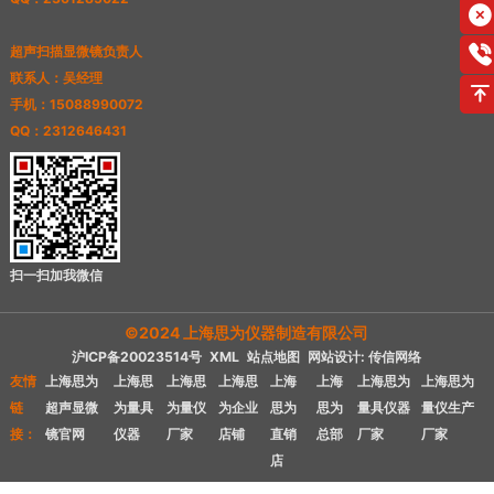
超声扫描显微镜负责人
联系人：吴经理
手机：15088990072
QQ：2312646431
扫一扫加我微信
©2024 上海思为仪器制造有限公司
沪ICP备20023514号
XML
站点地图
网站设计: 传信网络
友情
上海思为
上海思
上海思
上海思
上海
上海
上海思为
上海思为
链
超声显微
为量具
为量仪
为企业
思为
思为
量具仪器
量仪生产
接：
镜官网
仪器
厂家
店铺
直销
总部
厂家
厂家
店