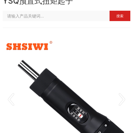
YSQ预置式扭矩起子
搜索